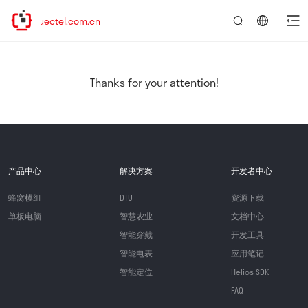
w.quectel.com.cn
言：
简
体
中
Thanks for your attention!
文
产品中心
解决方案
开发者中心
蜂窝模组
DTU
资源下载
单板电脑
智慧农业
文档中心
智能穿戴
开发工具
智能电表
应用笔记
智能定位
Helios SDK
FAQ