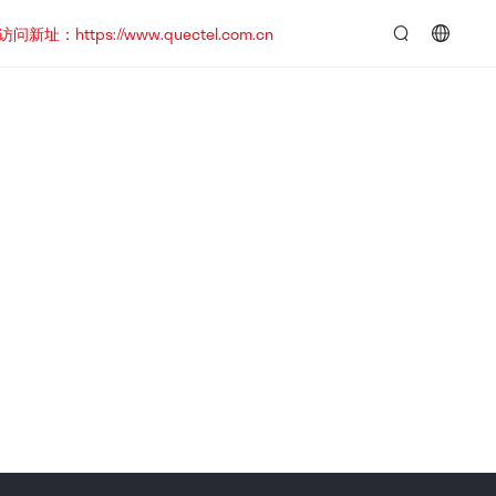
https://www.quectel.com.cn
言：
简
体
中
文