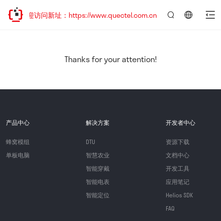
，欢迎访问新址：https://www.quectel.com.cn
言：
简
体
中
Thanks for your attention!
文
产品中心
解决方案
开发者中心
蜂窝模组
DTU
资源下载
单板电脑
智慧农业
文档中心
智能穿戴
开发工具
智能电表
应用笔记
智能定位
Helios SDK
FAQ