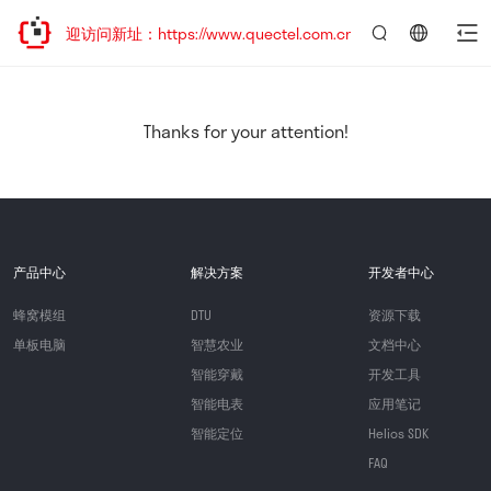
，欢迎访问新址：https://www.quectel.com.cn
言：
简
体
中
Thanks for your attention!
文
产品中心
解决方案
开发者中心
蜂窝模组
DTU
资源下载
单板电脑
智慧农业
文档中心
智能穿戴
开发工具
智能电表
应用笔记
智能定位
Helios SDK
FAQ