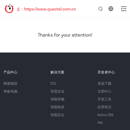
址：https://www.quectel.com.cn
言：
简
体
中
Thanks for your attention!
文
产品中心
解决方案
开发者中心
蜂窝模组
DTU
资源下载
单板电脑
智慧农业
文档中心
智能穿戴
开发工具
智能电表
应用笔记
智能定位
Helios SDK
FAQ