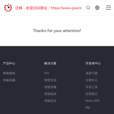
站地址已迁移，欢迎访问新址：https://www.quectel.com.cn
言：
简
体
中
Thanks for your attention!
文
产品中心
解决方案
开发者中心
蜂窝模组
DTU
资源下载
单板电脑
智慧农业
文档中心
智能穿戴
开发工具
智能电表
应用笔记
智能定位
Helios SDK
FAQ