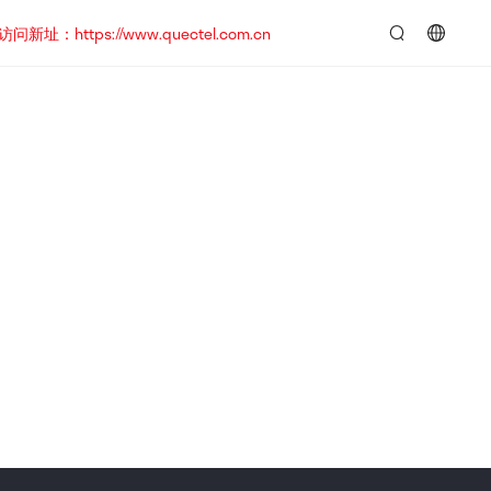
https://www.quectel.com.cn
言：
简
体
中
文