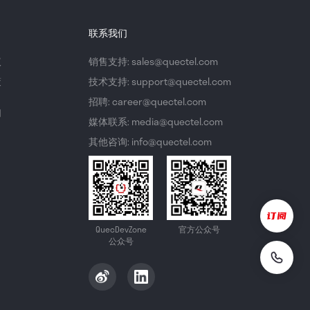
联系我们
议
销售支持: sales@quectel.com
策
技术支持: support@quectel.com
招聘: career@quectel.com
们
媒体联系: media@quectel.com
其他咨询: info@quectel.com
QuecDevZone
官方公众号
公众号