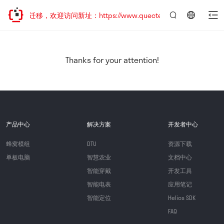
站地址已迁移，欢迎访问新址：https://www.quectel.com.cn
言：
简
体
中
Thanks for your attention!
文
产品中心
解决方案
开发者中心
蜂窝模组
DTU
资源下载
单板电脑
智慧农业
文档中心
智能穿戴
开发工具
智能电表
应用笔记
智能定位
Helios SDK
FAQ