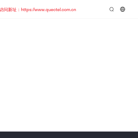
https://www.quectel.com.cn
言：
简
体
中
文