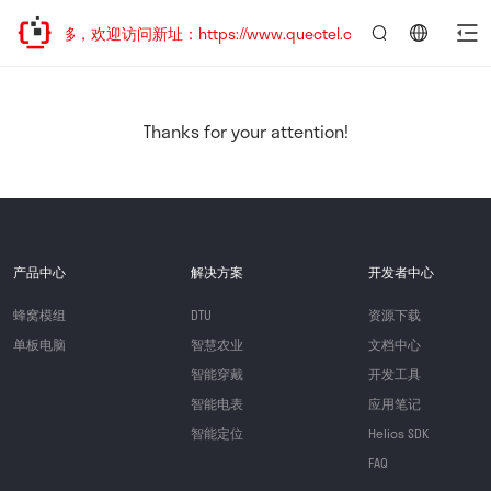
址已迁移，欢迎访问新址：https://www.quectel.com.cn
言：
简
体
中
Thanks for your attention!
文
产品中心
解决方案
开发者中心
蜂窝模组
DTU
资源下载
单板电脑
智慧农业
文档中心
智能穿戴
开发工具
智能电表
应用笔记
智能定位
Helios SDK
FAQ