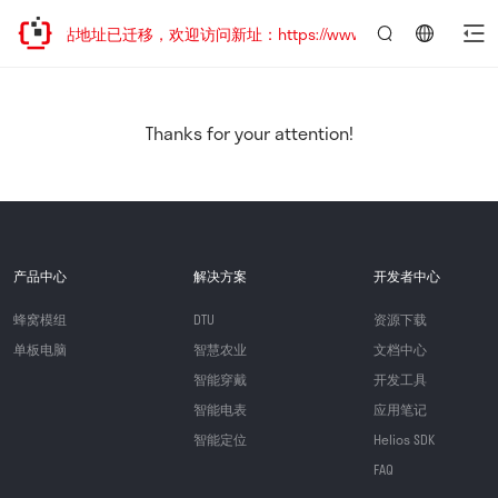
网站地址已迁移，欢迎访问新址：https://www.quectel.com.cn
言：
简
体
中
Thanks for your attention!
文
产品中心
解决方案
开发者中心
蜂窝模组
DTU
资源下载
单板电脑
智慧农业
文档中心
智能穿戴
开发工具
智能电表
应用笔记
智能定位
Helios SDK
FAQ