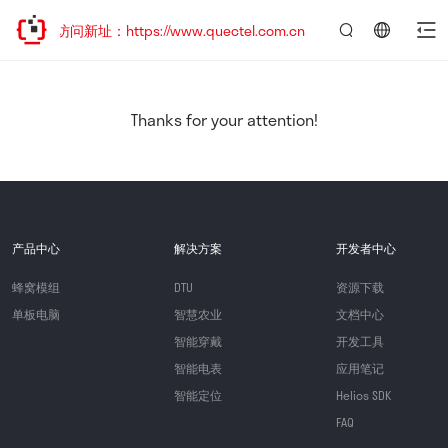
迎访问新址：https://www.quectel.com.cn
言：
简
体
中
Thanks for your attention!
文
产品中心
解决方案
开发者中心
蜂窝模组
DTU
资源下载
单板电脑
智慧农业
文档中心
智能穿戴
开发工具
智能电表
应用笔记
智能定位
Helios SDK
FAQ