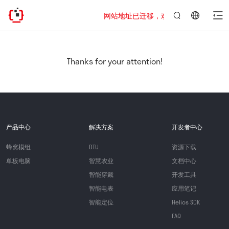
网站地址已迁移，欢迎访问新址：https://www
言：
简
体
中
Thanks for your attention!
文
产品中心
解决方案
开发者中心
蜂窝模组
DTU
资源下载
单板电脑
智慧农业
文档中心
智能穿戴
开发工具
智能电表
应用笔记
智能定位
Helios SDK
FAQ