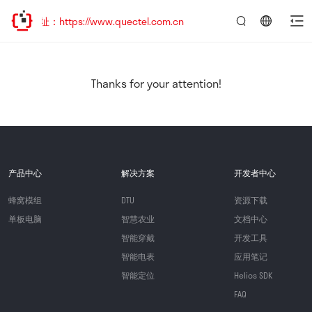
址：https://www.quectel.com.cn
言：
简
体
中
Thanks for your attention!
文
产品中心
解决方案
开发者中心
蜂窝模组
DTU
资源下载
单板电脑
智慧农业
文档中心
智能穿戴
开发工具
智能电表
应用笔记
智能定位
Helios SDK
FAQ